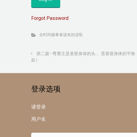
Forgot Password
全时间服事者该有的进取
第二篇—尊重主是基督身体的头， 受基督身体的平衡
处）
登录选项
请登录
用户名