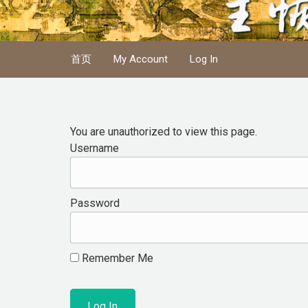
Skip to main content
首页
My Account
Log In
You are unauthorized to view this page.
Username
Password
Remember Me