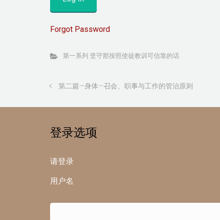
Forgot Password
第一系列 坚守那按照使徒教训可信靠的话
第二篇—身体—召会、职事与工作的管治原则
登录选项
请登录
用户名