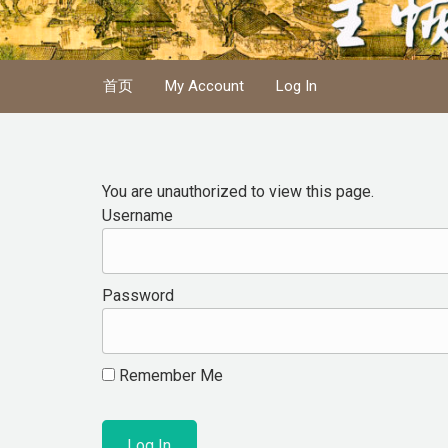
Skip to main content
首页
My Account
Log In
You are unauthorized to view this page.
Username
Password
Remember Me