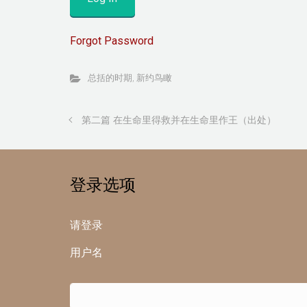
Forgot Password
总括的时期
,
新约鸟瞰
第二篇 在生命里得救并在生命里作王（出处）
登录选项
请登录
用户名