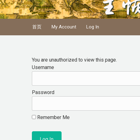
Skip to main content
首页
My Account
Log In
You are unauthorized to view this page.
Username
Password
Remember Me