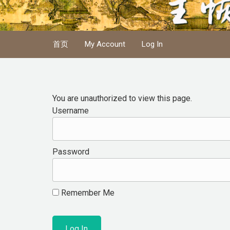
Skip to main content
首页
My Account
Log In
You are unauthorized to view this page.
Username
Password
Remember Me