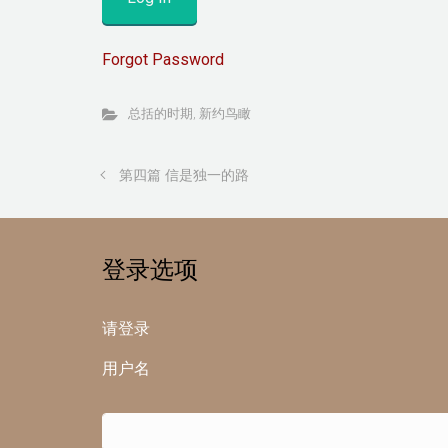
Forgot Password
总括的时期
,
新约鸟瞰
第四篇 信是独一的路
登录选项
请登录
用户名