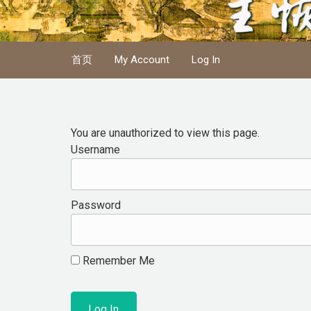
Skip to main content
首页
My Account
Log In
You are unauthorized to view this page.
Username
Password
Remember Me