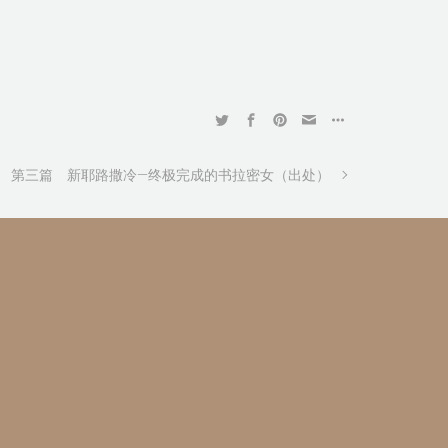
第三篇 新耶路撒冷—终极完成的书拉密女（出处）