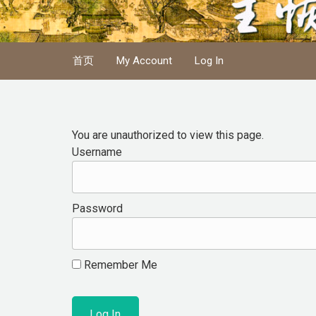
Skip to main content
首页
My Account
Log In
You are unauthorized to view this page.
Username
Password
Remember Me