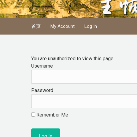
Skip to main content
首页
My Account
Log In
You are unauthorized to view this page.
Username
Password
Remember Me