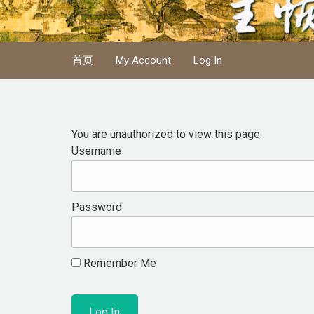
Skip to main content
首页
My Account
Log In
You are unauthorized to view this page.
Username
Password
Remember Me