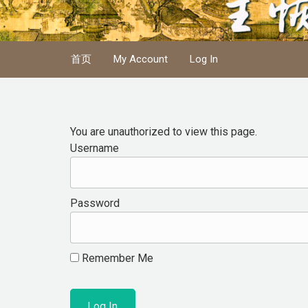
Skip to main content
首页
My Account
Log In
You are unauthorized to view this page.
Username
Password
Remember Me