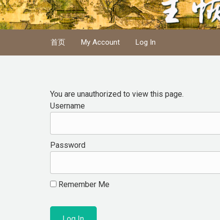
Skip to main content
首页
My Account
Log In
You are unauthorized to view this page.
Username
Password
Remember Me