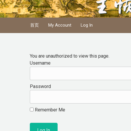
Skip to main content
首页
My Account
Log In
You are unauthorized to view this page.
Username
Password
Remember Me