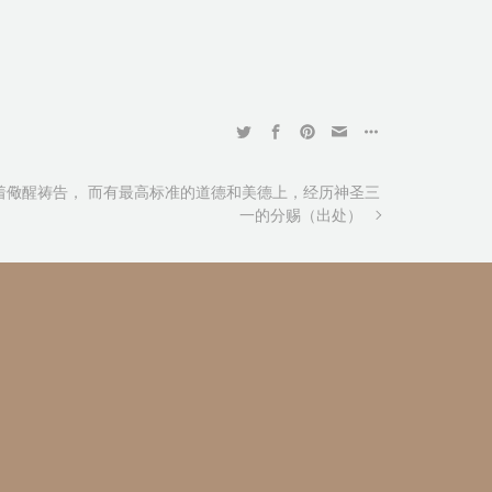
着儆醒祷告， 而有最高标准的道德和美德上，经历神圣三
一的分赐（出处）