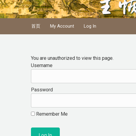
Skip to main content
首页
My Account
Log In
You are unauthorized to view this page.
Username
Password
Remember Me