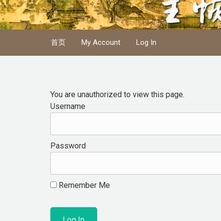
Skip to main content
首页
My Account
Log In
You are unauthorized to view this page.
Username
Password
Remember Me