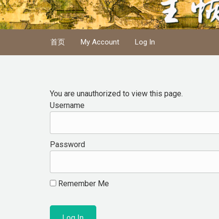
Skip to main content
首页
My Account
Log In
You are unauthorized to view this page.
Username
Password
Remember Me