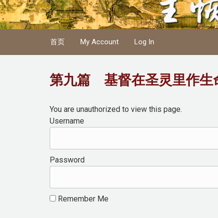
Skip to main content
首页
My Account
Log In
第九篇 基督在圣灵里作生
You are unauthorized to view this page.
Username
Password
Remember Me