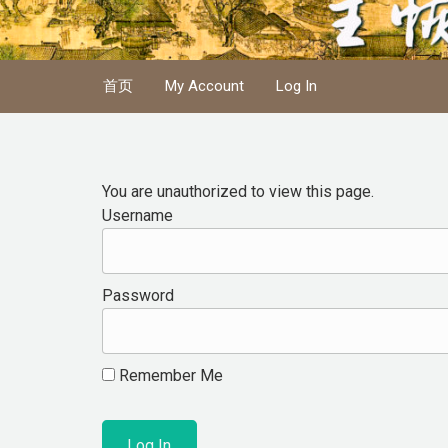
Skip to main content
首页
My Account
Log In
You are unauthorized to view this page.
Username
Password
Remember Me