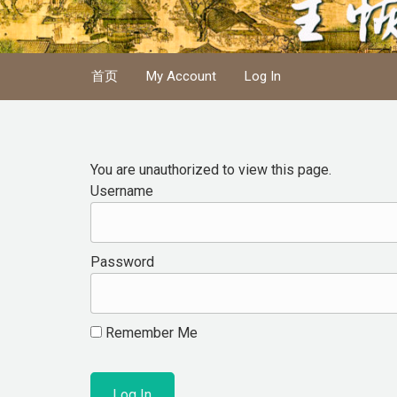
Skip to main content
首页
My Account
Log In
You are unauthorized to view this page.
Username
Password
Remember Me