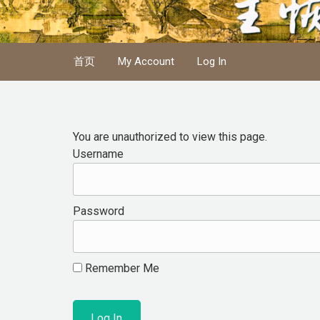
Skip to main content
首页
My Account
Log In
You are unauthorized to view this page.
Username
Password
Remember Me