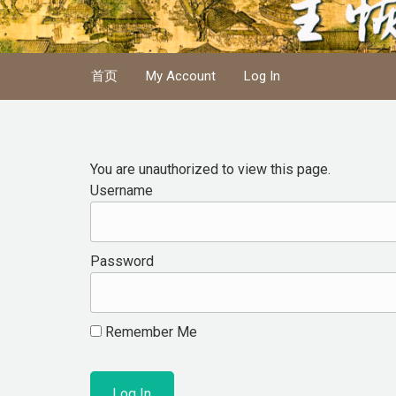
Skip to main content
首页
My Account
Log In
You are unauthorized to view this page.
Username
Password
Remember Me