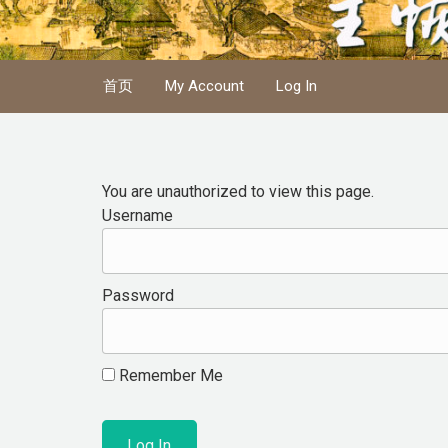
Skip to main content
首页
My Account
Log In
You are unauthorized to view this page.
Username
Password
Remember Me